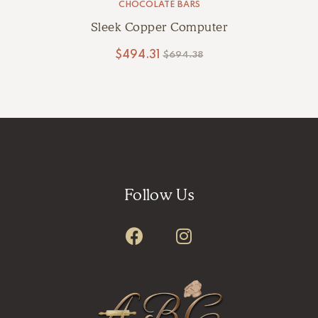
CHOCOLATE BARS
Sleek Copper Computer
$
494.31
$
694.38
Follow Us