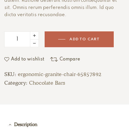
autem. Ratione deserunt nostrum consequuntur et
sit. Omnis rerum perferendis omnis illum. Id quo
dicta veritatis recusandae.
ADD TO CART
Add to wishlist
Compare
SKU:
ergonomic-granite-chair-65857892
Category:
Chocolate Bars
Description